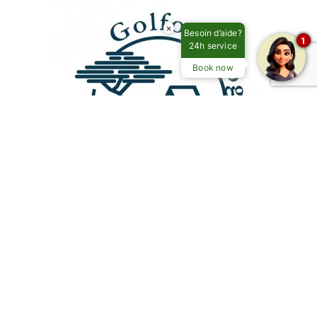
×
Besoin d’aide?
1
24h service
Book now
NOUS CONTACTER
GOLFO DI SOGNO**** – CAMPING
CARAVANING
20137 Porto-Vecchio